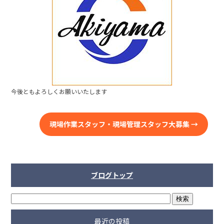
b
o
o
k
今後ともよろしくお願いいたします
現場作業スタッフ・現場管理スタッフ大募集
→
ブログトップ
最近の投稿