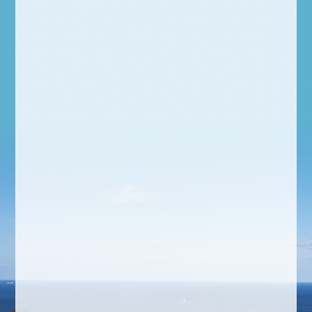
物取引士 １名
二級機械施工管理技士 １名 測量
士 １名
車両系建設機械技能講習終了者 ４名
主要取引銀
山口銀行 上宇部支店
行
西中国信用金庫 琴芝支店
業務許可番
山口県知事許可
号
（般-3）第21700号