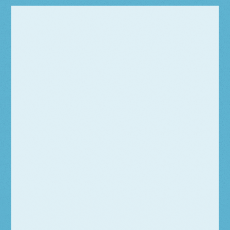
社名
株式会社秋山建設
事業内容
土木工事一式
代表者
代表取締役 秋山 鳴海
所在地
■本社
〒 755-0096 山口県宇部市開3-8-8-2
TEL：0836-21-3476
■営業所
〒755‐0086 山口県宇部市大字中宇部1744-
1小羽山ハイツ102
TEL：0836‐39‐3120 / FAX： 0836‐39‐31
21
設立年月日
平成28年
資本金
3,000,000円
従業員数
6人
二級土木施工管理技士 １名 宅地建